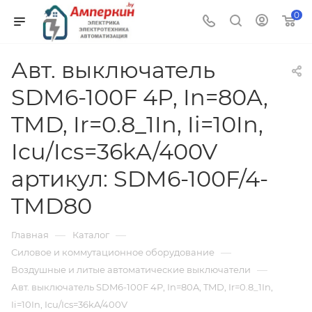
0
Авт. выключатель
SDM6-100F 4P, In=80A,
TMD, Ir=0.8_1In, Ii=10In,
Icu/Ics=36kA/400V
артикул: SDM6-100F/4-
TMD80
—
—
Главная
Каталог
—
Силовое и коммутационное оборудование
—
Воздушные и литые автоматические выключатели
Авт. выключатель SDM6-100F 4P, In=80A, TMD, Ir=0.8_1In,
Ii=10In, Icu/Ics=36kA/400V