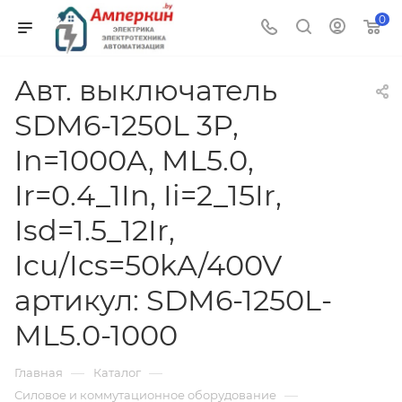
0
Авт. выключатель
SDM6-1250L 3P,
In=1000A, ML5.0,
Ir=0.4_1In, Ii=2_15Ir,
Isd=1.5_12Ir,
Icu/Ics=50kA/400V
артикул: SDM6-1250L-
ML5.0-1000
—
—
Главная
Каталог
—
Силовое и коммутационное оборудование