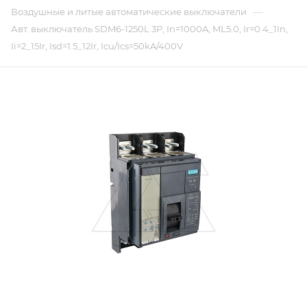
—
Воздушные и литые автоматические выключатели
Авт. выключатель SDM6-1250L 3P, In=1000A, ML5.0, Ir=0.4_1In,
Ii=2_15Ir, Isd=1.5_12Ir, Icu/Ics=50kA/400V