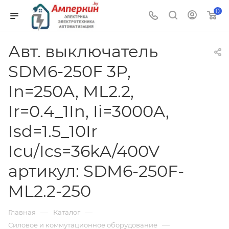
0
Авт. выключатель
SDM6-250F 3P,
In=250A, ML2.2,
Ir=0.4_1In, Ii=3000A,
Isd=1.5_10Ir
Icu/Ics=36kA/400V
артикул: SDM6-250F-
ML2.2-250
—
—
Главная
Каталог
—
Силовое и коммутационное оборудование