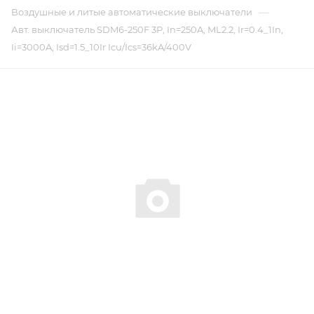
—
Воздушные и литые автоматические выключатели
Авт. выключатель SDM6-250F 3P, In=250A, ML2.2, Ir=0.4_1In,
Ii=3000A, Isd=1.5_10Ir Icu/Ics=36kA/400V