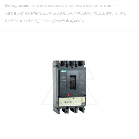
—
Воздушные и литые автоматические выключатели
Авт. выключатель SDM6-630L 3P, In=630A, ML2.3, Ir=0.4_1In,
Ii=6930A, Isd=1.5_10Ir Icu/Ics=50kA/400V