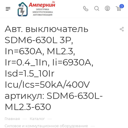
0
Авт. выключатель
SDM6-630L 3P,
In=630A, ML2.3,
Ir=0.4_1In, Ii=6930A,
Isd=1.5_10Ir
Icu/Ics=50kA/400V
артикул: SDM6-630L-
ML2.3-630
—
—
Главная
Каталог
—
Силовое и коммутационное оборудование