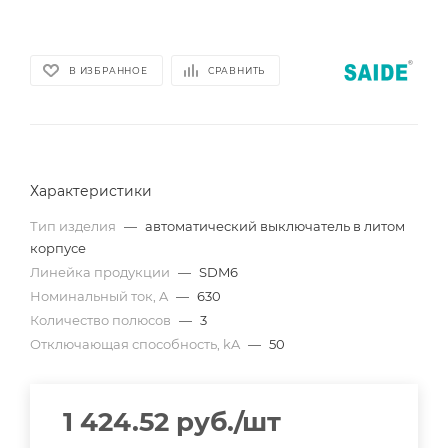
В ИЗБРАННОЕ
СРАВНИТЬ
Характеристики
Тип изделия
—
автоматический выключатель в литом
корпусе
Линейка продукции
—
SDM6
Номинальный ток, A
—
630
Количество полюсов
—
3
Отключающая способность, kA
—
50
1 424.52
руб.
/шт