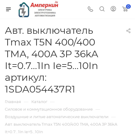
0
Авт. выключатель
Tmax T5N 400/400
TMA, 400A 3P 36kA
It=0.7...1In Ie=5...10In
артикул:
1SDA054437R1
—
—
Главная
Каталог
—
Силовое и коммутационное оборудование
—
Воздушные и литые автоматические выключатели
Авт. выключатель Tmax T5N 400/400 TMA, 400A 3P 36kA
It=0.7...1In Ie=5...10In