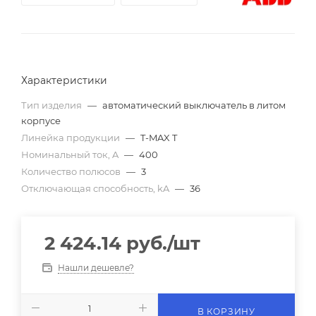
Характеристики
Тип изделия
—
автоматический выключатель в литом
корпусе
Линейка продукции
—
T-MAX T
Номинальный ток, A
—
400
Количество полюсов
—
3
Отключающая способность, kA
—
36
2 424.14
руб.
/шт
Нашли дешевле?
В КОРЗИНУ