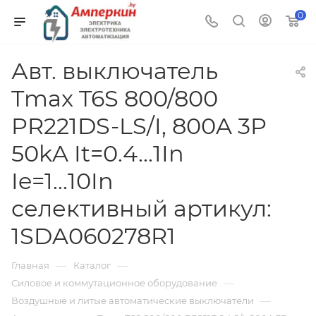
0
Авт. выключатель
Tmax T6S 800/800
PR221DS-LS/I, 800A 3P
50kA It=0.4...1In
Ie=1...10In
селективный артикул:
1SDA060278R1
—
—
Главная
Каталог
—
Силовое и коммутационное оборудование
—
Воздушные и литые автоматические выключатели