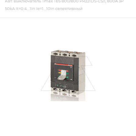
Авт. выключатель Tmax T6S 800/800 PR221DS-LS/I, 800A 3P
50kA It=0.4...1In Ie=1...10In селективный