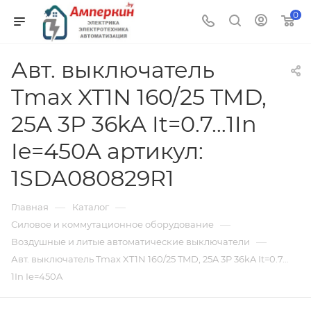
0
Авт. выключатель
Tmax XT1N 160/25 TMD,
25A 3P 36kA It=0.7…1In
Ie=450A артикул:
1SDA080829R1
—
—
Главная
Каталог
—
Силовое и коммутационное оборудование
—
Воздушные и литые автоматические выключатели
Авт. выключатель Tmax XT1N 160/25 TMD, 25A 3P 36kA It=0.7…
1In Ie=450A