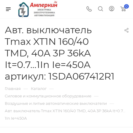
0
Авт. выключатель
Tmax XT1N 160/40
TMD, 40A 3P 36kA
It=0.7…1In Ie=450A
артикул: 1SDA067412R1
—
—
Главная
Каталог
—
Силовое и коммутационное оборудование
—
Воздушные и литые автоматические выключатели
Авт. выключатель Tmax XT1N 160/40 TMD, 40A 3P 36kA It=0.7…
1In Ie=450A