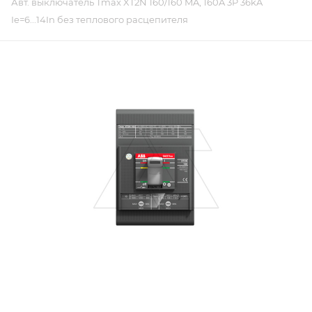
Авт. выключатель Tmax XT2N 160/160 MA, 160A 3P 36kA
Ie=6...14In без теплового расцепителя