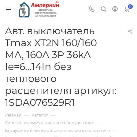
0
Авт. выключатель
Tmax XT2N 160/160
MA, 160A 3P 36kA
Ie=6...14In без
теплового
расцепителя артикул:
1SDA076529R1
—
—
Главная
Каталог
—
Силовое и коммутационное оборудование
—
Воздушные и литые автоматические выключатели