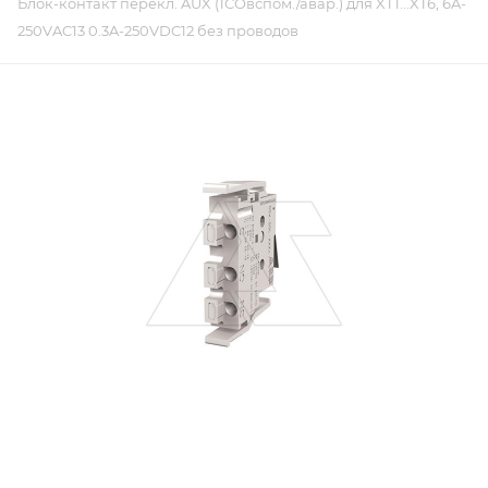
Блок-контакт перекл. AUX (1COвспом./авар.) для XT1...XT6, 6A-
250VAC13 0.3A-250VDC12 без проводов