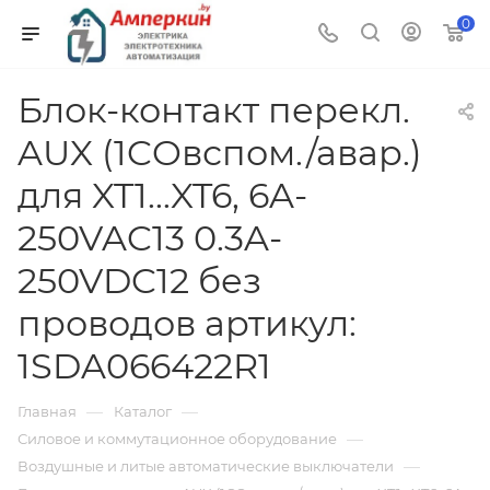
0
Блок-контакт перекл.
AUX (1COвспом./авар.)
для XT1...XT6, 6A-
250VAC13 0.3A-
250VDC12 без
проводов артикул:
1SDA066422R1
—
—
Главная
Каталог
—
Силовое и коммутационное оборудование
—
Воздушные и литые автоматические выключатели