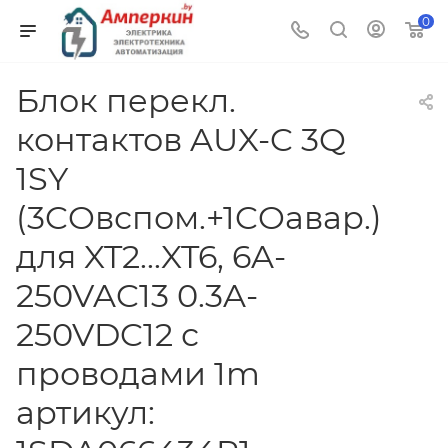
0
Блок перекл.
контактов AUX-C 3Q
1SY
(3COвспом.+1COавар.)
для XT2...XT6, 6A-
250VAC13 0.3A-
250VDC12 с
проводами 1m
артикул: