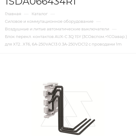
1SDA066434R1
—
—
Главная
Каталог
—
Силовое и коммутационное оборудование
—
Воздушные и литые автоматические выключатели
Блок перекл. контактов AUX-C 3Q 1SY (3COвспом.+1COавар.)
для XT2...XT6, 6A-250VAC13 0.3A-250VDC12 с проводами 1m