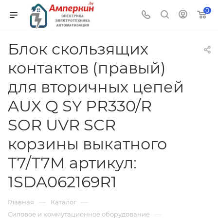
0
Блок скользящих
контактов (правый)
для вторичных цепей
AUX Q SY PR330/R
SOR UVR SCR
корзины выкатного
T7/T7M артикул:
1SDA062169R1
—
—
Главная
Каталог
—
Силовое и коммутационное оборудование