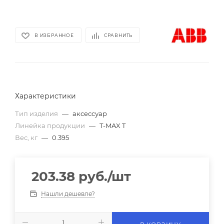
В ИЗБРАННОЕ
СРАВНИТЬ
Характеристики
Тип изделия
—
аксессуар
Линейка продукции
—
T-MAX T
Вес, кг
—
0.395
203.38
руб.
/шт
Нашли дешевле?