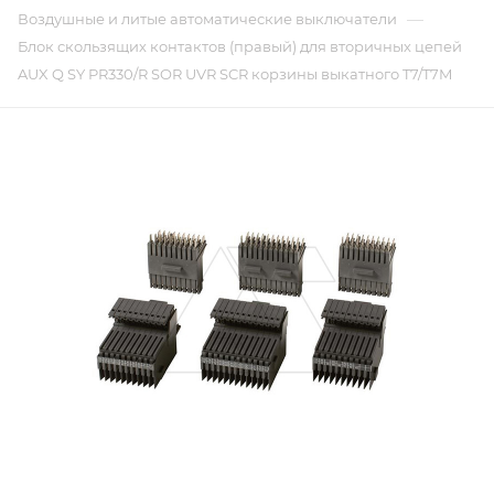
—
Воздушные и литые автоматические выключатели
Блок скользящих контактов (правый) для вторичных цепей
AUX Q SY PR330/R SOR UVR SCR корзины выкатного T7/T7M