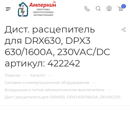
0
Дист. расцепитель
для DRX630, DPX3
630/1600A, 230VAC/DC
артикул: 422242
—
—
Главная
Каталог
—
Силовое и коммутационное оборудование
—
Воздушные и литые автоматические выключатели
Дист. расцепитель для DRX630, DPX3 630/1600A, 230VAC/DC