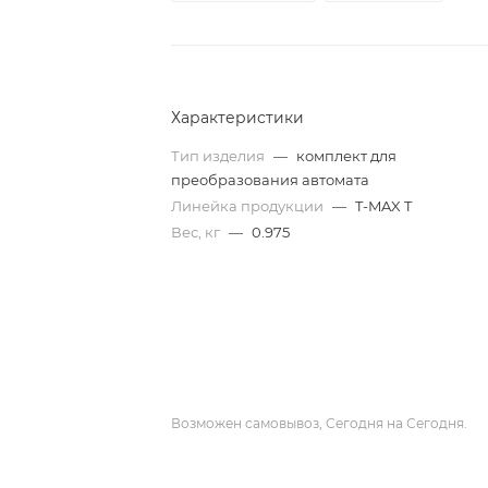
Характеристики
Тип изделия
—
комплект для
преобразования автомата
Линейка продукции
—
T-MAX T
Вес, кг
—
0.975
Возможен самовывоз, Сегодня на Сегодня.