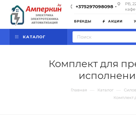
РБ, 2
+375297098098
кафе 
БРЕНДЫ
АКЦИИ
КАТАЛОГ
Комплект для пр
исполнение
—
—
Главная
Каталог
Силов
Комплект 