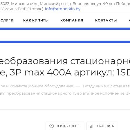
23053, Минская обл., Минский р-н., д. Боровляны, ул. 40 лет Побед
"Смачна Естi", 11 этаж.)
info@amperkin.by
УСЛУГИ
КАК КУПИТЬ
КОМПАНИЯ
КОНТАКТЫ
еобразования стационарно
, 3P max 400A артикул: 1
—
ое и коммутационное оборудование
Воздушные и литые ав
для преобразования стационарного T5 во втычное исполнение, 3
В ИЗБРАННОЕ
СРАВНИТЬ