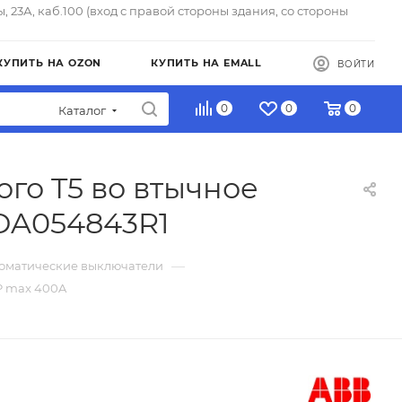
ы, 23А, каб.100 (вход с правой стороны здания, со стороны
КУПИТЬ НА OZON
КУПИТЬ НА EMALL
ВОЙТИ
0
0
0
Каталог
го T5 во втычное
SDA054843R1
—
томатические выключатели
P max 400A