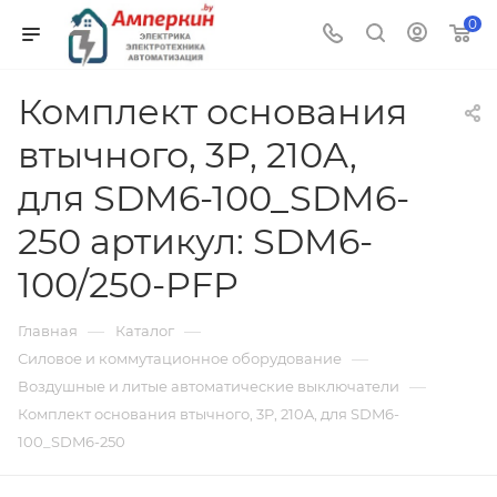
0
Комплект основания
втычного, 3P, 210A,
для SDM6-100_SDM6-
250 артикул: SDM6-
100/250-PFP
—
—
Главная
Каталог
—
Силовое и коммутационное оборудование
—
Воздушные и литые автоматические выключатели
Комплект основания втычного, 3P, 210A, для SDM6-
100_SDM6-250