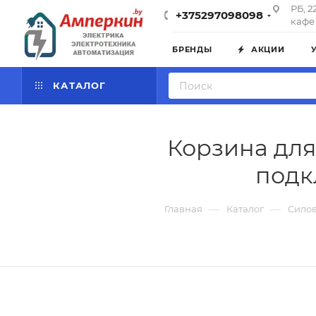
РБ, 2
+375297098098
кафе 
БРЕНДЫ
АКЦИИ
КАТАЛОГ
Корзина для 
подк
—
—
Главная
Каталог
Силов