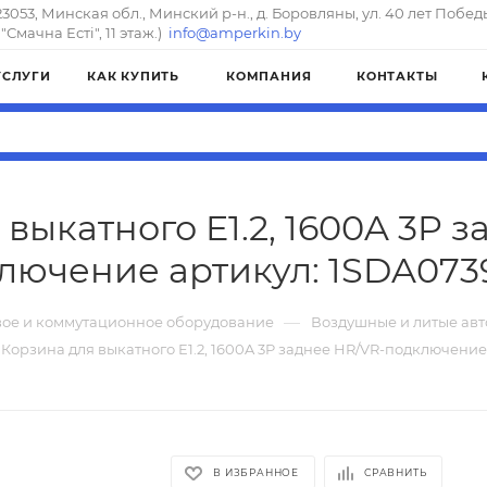
23053, Минская обл., Минский р-н., д. Боровляны, ул. 40 лет Побед
"Смачна Естi", 11 этаж.)
info@amperkin.by
УСЛУГИ
КАК КУПИТЬ
КОМПАНИЯ
КОНТАКТЫ
выкатного E1.2, 1600A 3P 
лючение артикул: 1SDA073
—
ое и коммутационное оборудование
Воздушные и литые ав
Корзина для выкатного E1.2, 1600A 3P заднее HR/VR-подключение
В ИЗБРАННОЕ
СРАВНИТЬ