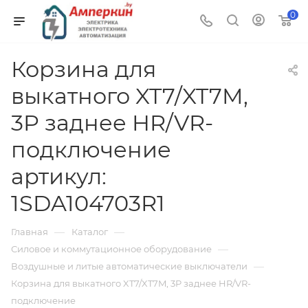
0
Корзина для
выкатного XT7/XT7M,
3P заднее HR/VR-
подключение
артикул:
1SDA104703R1
—
—
Главная
Каталог
—
Силовое и коммутационное оборудование
—
Воздушные и литые автоматические выключатели
Корзина для выкатного XT7/XT7M, 3P заднее HR/VR-
подключение