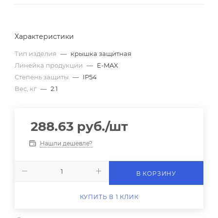
Характеристики
Тип изделия
—
крышка защитная
Линейка продукции
—
E-MAX
Степень защиты
—
IP54
Вес, кг
—
2.1
288.63
руб.
/шт
Нашли дешевле?
В КОРЗИНУ
КУПИТЬ В 1 КЛИК