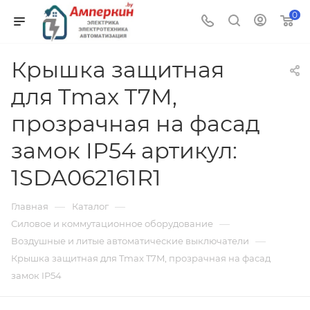
0
Крышка защитная
для Tmax T7M,
прозрачная на фасад
замок IP54 артикул:
1SDA062161R1
—
—
Главная
Каталог
—
Силовое и коммутационное оборудование
—
Воздушные и литые автоматические выключатели
Крышка защитная для Tmax T7M, прозрачная на фасад
замок IP54