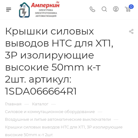
0
Крышки силовых
выводов HTC для XT1,
3P изолирующие
высокие 50mm к-т
2шт. артикул:
1SDA066664R1
—
—
Главная
Каталог
—
Силовое и коммутационное оборудование
—
Воздушные и литые автоматические выключатели
Крышки силовых выводов HTC для XT1, 3P изолирующие
высокие 50mm к-т 2шт.