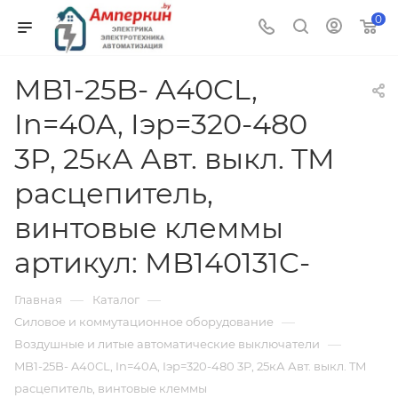
0
MB1-25B- A40CL,
In=40A, Iэр=320-480
3P, 25кА Авт. выкл. TM
расцепитель,
винтовые клеммы
артикул: MB140131C-
—
—
Главная
Каталог
—
Силовое и коммутационное оборудование
—
Воздушные и литые автоматические выключатели
MB1-25B- A40CL, In=40A, Iэр=320-480 3P, 25кА Авт. выкл. TM
расцепитель, винтовые клеммы