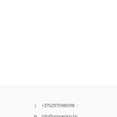
+375297098098
info@amperkin.by