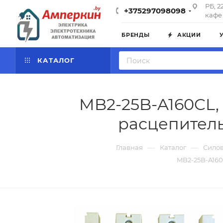
РБ, 2
+375297098098
кафе 
БРЕНДЫ
АКЦИИ
КАТАЛОГ
MB2-25B-A160CL, I
расцепитель
—
—
Главная
Каталог
Силов
MB2-25B-A160C