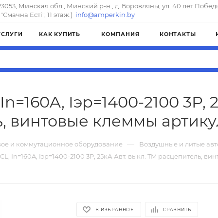
23053, Минская обл., Минский р-н., д. Боровляны, ул. 40 лет Побед
"Смачна Естi", 11 этаж.)
info@amperkin.by
УСЛУГИ
КАК КУПИТЬ
КОМПАНИЯ
КОНТАКТЫ
n=160A, Iэр=1400-2100 3P, 
, винтовые клеммы артикул
—
ое и коммутационное оборудование
Воздушные и литые ав
L, In=160A, Iэр=1400-2100 3P, 25кА Авт. выкл. TM расцепитель, в
В ИЗБРАННОЕ
СРАВНИТЬ