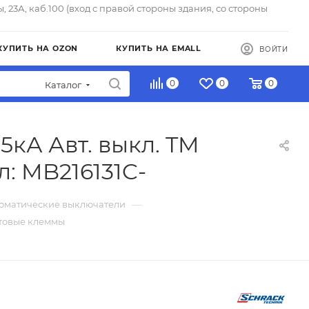
ы, 23А, каб.100 (вход с правой стороны здания, со стороны
КУПИТЬ НА OZON
КУПИТЬ НА EMALL
ВОЙТИ
0
0
0
Каталог
25кА Авт. выкл. TM
: MB216131C-
—
томатические выключатели
интовые клеммы