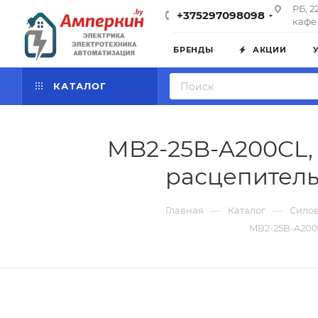
РБ, 2
+375297098098
кафе 
БРЕНДЫ
АКЦИИ
КАТАЛОГ
MB2-25B-A200CL, I
расцепитель
—
—
Главная
Каталог
Силов
MB2-25B-A200C