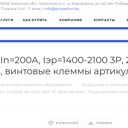
23053, Минская обл., Минский р-н., д. Боровляны, ул. 40 лет Побед
"Смачна Естi", 11 этаж.)
info@amperkin.by
УСЛУГИ
КАК КУПИТЬ
КОМПАНИЯ
КОНТАКТЫ
n=200A, Iэр=1400-2100 3P, 
, винтовые клеммы артикул
—
ое и коммутационное оборудование
Воздушные и литые ав
L, In=200A, Iэр=1400-2100 3P, 25кА Авт. выкл. TM расцепитель, в
В ИЗБРАННОЕ
СРАВНИТЬ