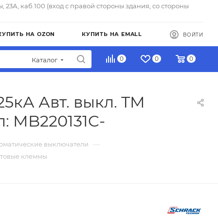
ы, 23А, каб.100 (вход с правой стороны здания, со стороны
КУПИТЬ НА OZON
КУПИТЬ НА EMALL
ВОЙТИ
0
0
0
Каталог
25кА Авт. выкл. TM
: MB220131C-
—
томатические выключатели
интовые клеммы