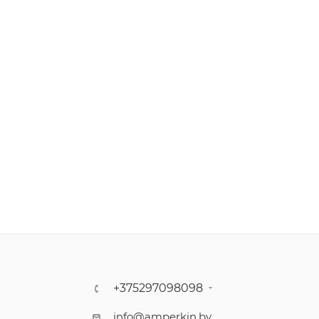
+375297098098
info@amperkin.by