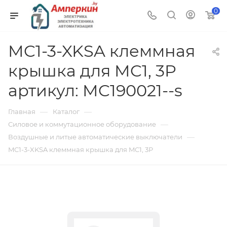
0
MC1-3-XKSA клеммная
крышка для MC1, 3P
артикул: MC190021--s
—
—
Главная
Каталог
—
Силовое и коммутационное оборудование
—
Воздушные и литые автоматические выключатели
MC1-3-XKSA клеммная крышка для MC1, 3P