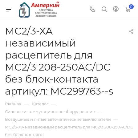
0
MC2/3-XA
независимый
расцепитель для
MC2/3 208-250AC/DC
без блок-контакта
артикул: MC299763--s
—
—
Главная
Каталог
—
Силовое и коммутационное оборудование
—
Воздушные и литые автоматические выключатели
MC2/3-XA независимый расцепитель для MC2/3 208-250AC/DC
без блок-контакта