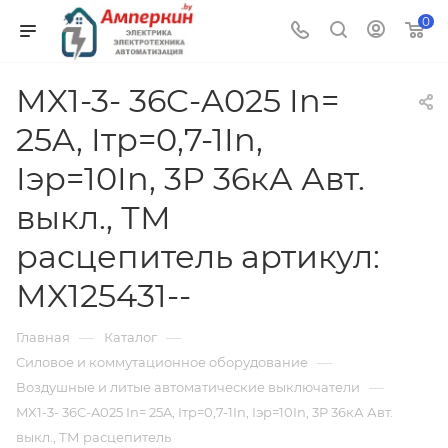
0
MX1-3- 36C-A025 In=
25A, Iтр=0,7-1In,
Iэр=10In, 3P 36кА Авт.
выкл., ТМ
расцепитель артикул:
MX125431--
—
—
Главная
Каталог
—
Силовое и коммутационное оборудование
—
Воздушные и литые автоматические выключатели
MX1-3- 36C-A025 In= 25A, Iтр=0,7-1In, Iэр=10In, 3P 36кА Авт.
выкл., ТМ расцепитель