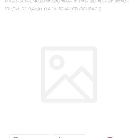
MX2-3- 50N-EM032 In= 32A,Ir=0,4-1In,Tr=3-18c,Ii=1,5-12In,Isd=1,5-
10Ir,Tsd=0,1-0,4c,Ig=0,4-1In 50kA LCD (SCHRACK)