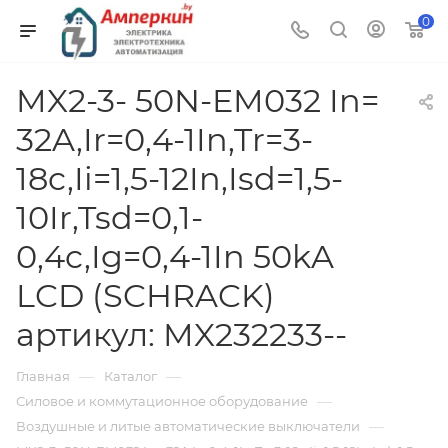
0
MX2-3- 50N-EM032 In=
32A,Ir=0,4-1In,Tr=3-
18c,Ii=1,5-12In,Isd=1,5-
10Ir,Tsd=0,1-
0,4c,Ig=0,4-1In 50kA
LCD (SCHRACK)
артикул: MX232233--
—
—
Главная
Каталог
—
Силовое и коммутационное оборудование
—
Воздушные и литые автоматические выключатели