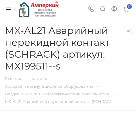
0
MX-AL21 Аварийный
перекидной контакт
(SCHRACK) артикул:
MX199511--s
—
—
Главная
Каталог
—
Силовое и коммутационное оборудование
—
Воздушные и литые автоматические выключатели
MX-AL21 Аварийный перекидной контакт (SCHRACK)