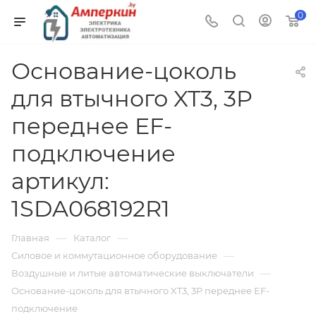
0
Основание-цоколь
для втычного XT3, 3P
переднее EF-
подключение
артикул:
1SDA068192R1
—
—
Главная
Каталог
—
Силовое и коммутационное оборудование
—
Воздушные и литые автоматические выключатели
Основание-цоколь для втычного XT3, 3P переднее EF-
подключение