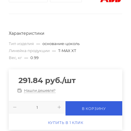
Характеристики
Тип изделия
—
основание-цоколь
Линейка продукции
—
T-MAX XT
Вес, кг
—
0.99
291.84
руб.
/шт
Нашли дешевле?
В КОРЗИНУ
КУПИТЬ В 1 КЛИК