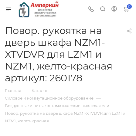
0
Повор. рукоятка на
дверь шкафа NZM1-
XTVDVR для LZM1 и
NZM1, желто-красная
артикул: 260178
—
—
Главная
Каталог
—
Силовое и коммутационное оборудование
—
Воздушные и литые автоматические выключатели
Повор. рукоятка на дверь шкафа NZM1-XTVDVR для LZM1 и
NZM1, желто-красная