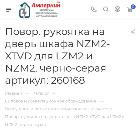
0
Повор. рукоятка на
дверь шкафа NZM2-
XTVD для LZM2 и
NZM2, черно-серая
артикул: 260168
—
—
Главная
Каталог
—
Силовое и коммутационное оборудование
—
Воздушные и литые автоматические выключатели
Повор. рукоятка на дверь шкафа NZM2-XTVD для LZM2 и
NZM2, черно-серая