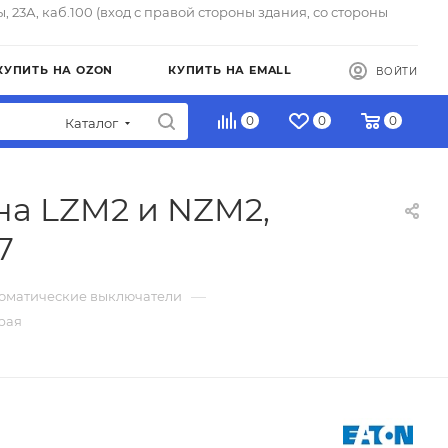
ы, 23А, каб.100 (вход с правой стороны здания, со стороны
КУПИТЬ НА OZON
КУПИТЬ НА EMALL
ВОЙТИ
0
0
0
Каталог
на LZM2 и NZM2,
7
—
томатические выключатели
рая