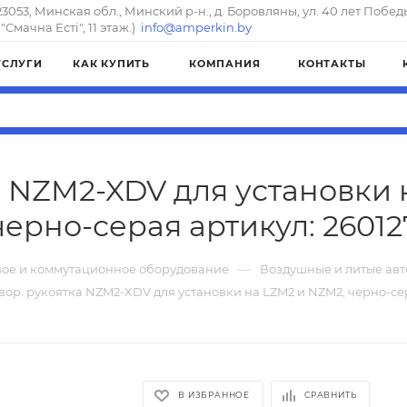
23053, Минская обл., Минский р-н., д. Боровляны, ул. 40 лет Побед
"Смачна Естi", 11 этаж.)
info@amperkin.by
УСЛУГИ
КАК КУПИТЬ
КОМПАНИЯ
КОНТАКТЫ
а NZM2-XDV для установки 
черно-серая артикул: 26012
—
ое и коммутационное оборудование
Воздушные и литые ав
вор. рукоятка NZM2-XDV для установки на LZM2 и NZM2, черно-се
В ИЗБРАННОЕ
СРАВНИТЬ