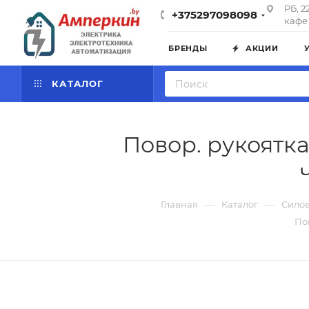
РБ, 2
+375297098098
кафе 
БРЕНДЫ
АКЦИИ
КАТАЛОГ
Повор. рукоятк
—
—
Главная
Каталог
Силов
По