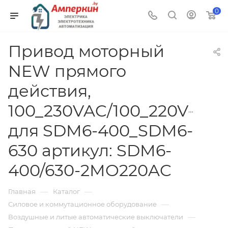
0
Привод моторный
NEW прямого
действия,
100_230VAC/100_220VDC,
для SDM6-400_SDM6-
630 артикул: SDM6-
400/630-2MO220AC
—
—
Главная
Каталог
—
Силовое и коммутационное оборудование
—
Воздушные и литые автоматические выключатели