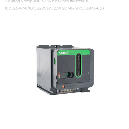
Привод моторный NEW прямого действия,
100_230VAC/100_220VDC, для SDM6-400_SDM6-630