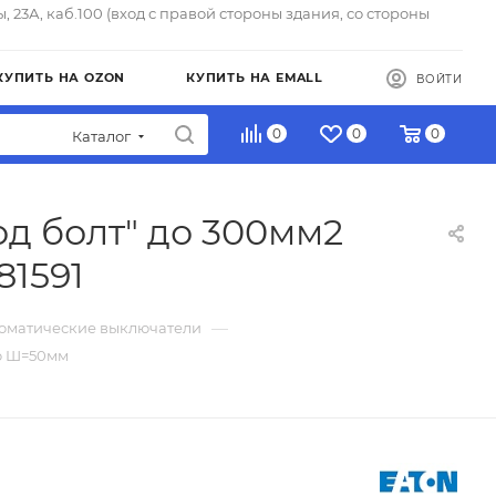
ы, 23А, каб.100 (вход с правой стороны здания, со стороны
КУПИТЬ НА OZON
КУПИТЬ НА EMALL
ВОЙТИ
0
0
0
Каталог
д болт" до 300мм2
81591
—
томатические выключатели
до Ш=50мм