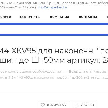
23053, Минская обл., Минский р-н., д. Боровляны, ул. 40 лет Побед
"Смачна Естi", 11 этаж.)
info@amperkin.by
УСЛУГИ
КАК КУПИТЬ
КОМПАНИЯ
КОНТАКТЫ
4-XKV95 для наконечн. "по
шин до Ш=50мм артикул: 2
—
ое и коммутационное оборудование
Воздушные и литые ав
еммы NZM4-XKV95 для наконечн. "под болт" до 300мм2 или шин 
В ИЗБРАННОЕ
СРАВНИТЬ