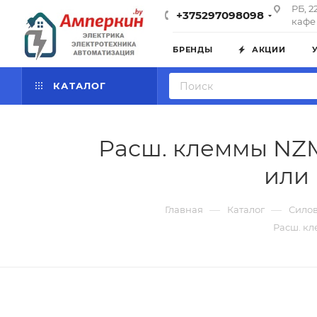
РБ, 2
+375297098098
кафе 
БРЕНДЫ
АКЦИИ
КАТАЛОГ
Расш. клеммы NZM
или 
—
—
Главная
Каталог
Силов
Расш. кл