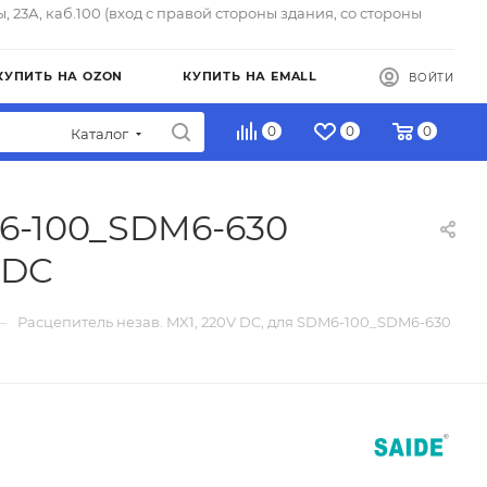
ы, 23А, каб.100 (вход с правой стороны здания, со стороны
КУПИТЬ НА OZON
КУПИТЬ НА EMALL
ВОЙТИ
0
0
0
Каталог
M6-100_SDM6-630
0DC
—
Расцепитель незав. MX1, 220V DC, для SDM6-100_SDM6-630