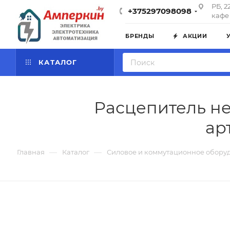
РБ, 2
+375297098098
кафе 
БРЕНДЫ
АКЦИИ
КАТАЛОГ
Расцепитель не
ар
—
—
Главная
Каталог
Силовое и коммутационное обору