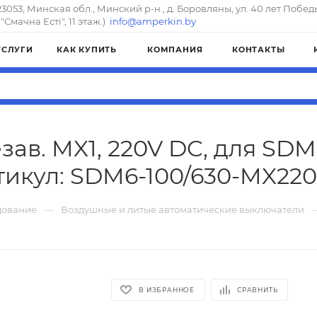
23053, Минская обл., Минский р-н., д. Боровляны, ул. 40 лет Побед
"Смачна Естi", 11 этаж.)
info@amperkin.by
УСЛУГИ
КАК КУПИТЬ
КОМПАНИЯ
КОНТАКТЫ
зав. MX1, 220V DC, для SD
тикул: SDM6-100/630-MX22
—
дование
Воздушные и литые автоматические выключатели
В ИЗБРАННОЕ
СРАВНИТЬ