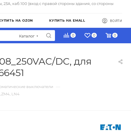
ы, 23А, каб.100 (вход с правой стороны здания, со стороны
КУПИТЬ НА OZON
КУПИТЬ НА EMALL
ВОЙТИ
0
0
0
Каталог
08_250VAC/DC, для
66451
—
томатические выключатели
LZM4, LN4