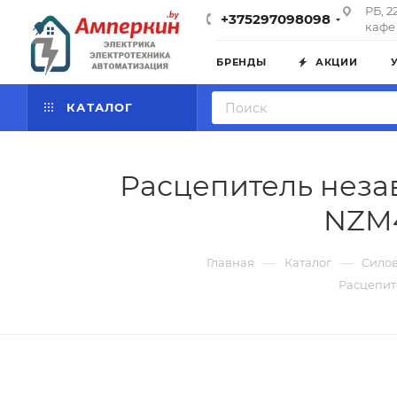
РБ, 2
+375297098098
кафе 
БРЕНДЫ
АКЦИИ
КАТАЛОГ
Расцепитель неза
NZM4
—
—
Главная
Каталог
Силов
Расцепит