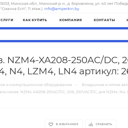
23053, Минская обл., Минский р-н., д. Боровляны, ул. 40 лет Побед
"Смачна Естi", 11 этаж.)
info@amperkin.by
УСЛУГИ
КАК КУПИТЬ
КОМПАНИЯ
КОНТАКТЫ
в. NZM4-XA208-250AC/DC, 2
, N4, LZM4, LN4 артикул: 2
—
ое и коммутационное оборудование
Воздушные и литые ав
ель незав. NZM4-XA208-250AC/DC, 208_250VAC/DC, для NZM4, N4, 
В ИЗБРАННОЕ
СРАВНИТЬ