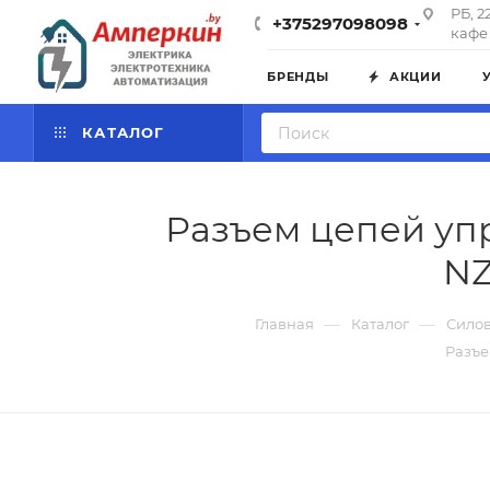
РБ, 2
+375297098098
кафе 
БРЕНДЫ
АКЦИИ
КАТАЛОГ
Разъем цепей уп
NZ
—
—
Главная
Каталог
Силов
Разъе