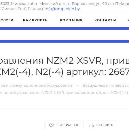
23053, Минская обл., Минский р-н., д. Боровляны, ул. 40 лет Побед
"Смачна Естi", 11 этаж.)
info@amperkin.by
УСЛУГИ
КАК КУПИТЬ
КОМПАНИЯ
КОНТАКТЫ
равления NZM2-XSVR, прив
M2(-4), N2(-4) артикул: 266
—
ое и коммутационное оборудование
Воздушные и литые ав
м цепей управления NZM2-XSVR, привод моторный, для NZM2(-4), 
В ИЗБРАННОЕ
СРАВНИТЬ