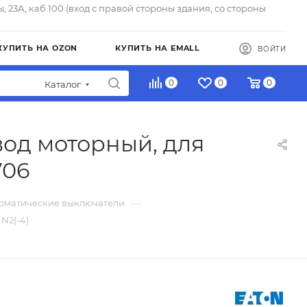
ы, 23А, каб.100 (вход с правой стороны здания, со стороны
КУПИТЬ НА OZON
КУПИТЬ НА EMALL
ВОЙТИ
0
0
0
Каталог
од моторный, для
706
—
томатические выключатели
N2(-4)