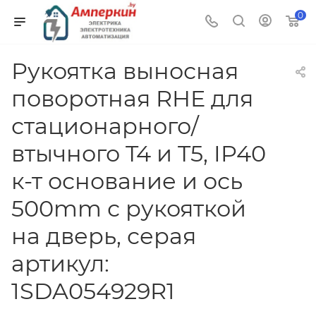
0
Рукоятка выносная
поворотная RHE для
стационарного/
втычного T4 и T5, IP40
к-т основание и ось
500mm с рукояткой
на дверь, серая
артикул:
1SDA054929R1