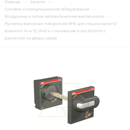
—
—
Главная
Каталог
—
Силовое и коммутационное оборудование
—
Воздушные и литые автоматические выключатели
Рукоятка выносная поворотная RHE для стационарного/
втычного T4 и T5, IP40 к-т основание и ось 500mm с
рукояткой на дверь, серая