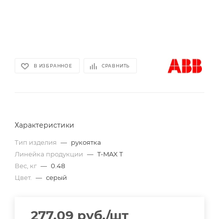
В ИЗБРАННОЕ
СРАВНИТЬ
Характеристики
Тип изделия
—
рукоятка
Линейка продукции
—
T-MAX T
Вес, кг
—
0.48
Цвет.
—
серый
277.09
руб.
/шт