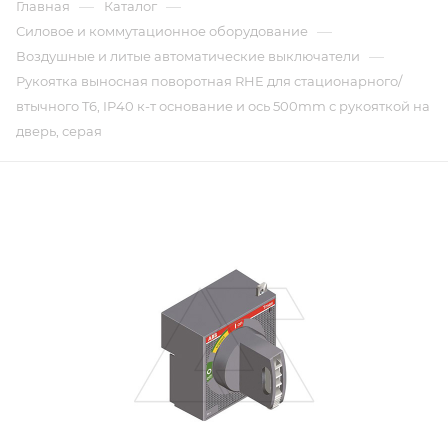
—
—
Главная
Каталог
—
Силовое и коммутационное оборудование
—
Воздушные и литые автоматические выключатели
Рукоятка выносная поворотная RHE для стационарного/
втычного T6, IP40 к-т основание и ось 500mm с рукояткой на
дверь, серая