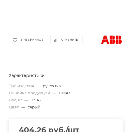
В ИЗБРАННОЕ
СРАВНИТЬ
Характеристики
Тип изделия
—
рукоятка
Линейка продукции
—
T-MAX T
Вес, кг
—
0.942
Цвет.
—
серый
404.26
руб.
/шт