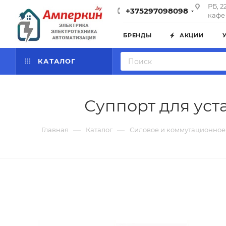
РБ, 2
+375297098098
кафе 
БРЕНДЫ
АКЦИИ
КАТАЛОГ
Суппорт для уст
—
—
Главная
Каталог
Силовое и коммутационное