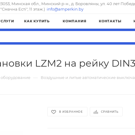
23053, Минская обл., Минский р-н., д. Боровляны, ул. 40 лет Побед
"Смачна Естi", 11 этаж.)
info@amperkin.by
УСЛУГИ
КАК КУПИТЬ
КОМПАНИЯ
КОНТАКТЫ
ановки LZM2 на рейку DIN35
—
 оборудование
Воздушные и литые автоматические выключа
В ИЗБРАННОЕ
СРАВНИТЬ