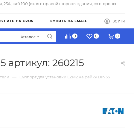
ы, 23А, каб.100 (вход с правой стороны здания, со стороны
КУПИТЬ НА OZON
КУПИТЬ НА EMALL
ВОЙТИ
0
0
0
Каталог
 артикул: 260215
—
тели
Суппорт для установки LZM2 на рейку DIN35