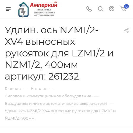
0
Удлин. ось NZM1/2-
XV4 выносных
рукояток для LZM1/2 и
NZM1/2, 400мм
артикул: 261232
—
—
Главная
Каталог
—
Силовое и коммутационное оборудование
—
Воздушные и литые автоматические выключатели
Удлин. ось NZM1/2-XV4 выносных рукояток для LZM1/2 и
NZM1/2, 400мм