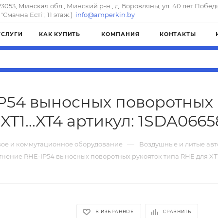
23053, Минская обл., Минский р-н., д. Боровляны, ул. 40 лет Побед
"Смачна Естi", 11 этаж.)
info@amperkin.by
УСЛУГИ
КАК КУПИТЬ
КОМПАНИЯ
КОНТАКТЫ
P54 выносных поворотных 
XT1...XT4 артикул: 1SDA066
—
ое и коммутационное оборудование
Воздушные и литые ав
нение RHE-IP54 выносных поворотных рукояток типа RHE для XT1
В ИЗБРАННОЕ
СРАВНИТЬ