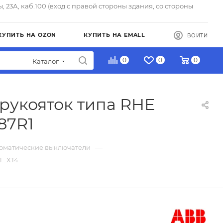
ы, 23А, каб.100 (вход с правой стороны здания, со стороны
КУПИТЬ НА OZON
КУПИТЬ НА EMALL
ВОЙТИ
0
0
0
Каталог
рукояток типа RHE
587R1
—
томатические выключатели
...XT4