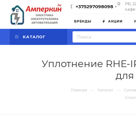
РБ, 2
+375297098098
кафе 
БРЕНДЫ
АКЦИИ
КАТАЛОГ
Уплотнение RHE-I
для 
—
—
Главная
Каталог
Силов
Уплот