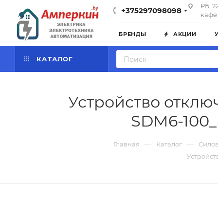
РБ, 2
+375297098098
кафе 
БРЕНДЫ
АКЦИИ
КАТАЛОГ
Устройство отклю
SDM6-100_
—
—
Главная
Каталог
Силов
Устройст