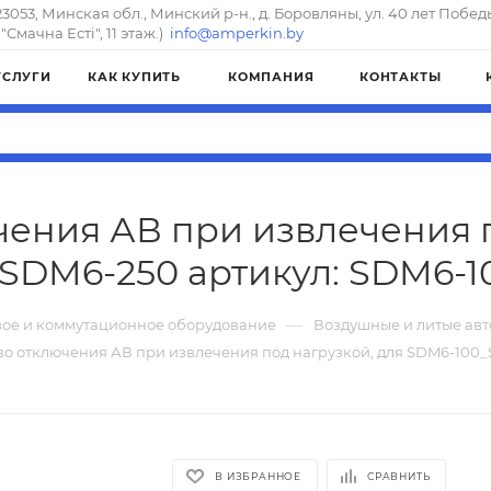
23053, Минская обл., Минский р-н., д. Боровляны, ул. 40 лет Побед
"Смачна Естi", 11 этаж.)
info@amperkin.by
УСЛУГИ
КАК КУПИТЬ
КОМПАНИЯ
КОНТАКТЫ
чения АВ при извлечения п
SDM6-250 артикул: SDM6-1
—
ое и коммутационное оборудование
Воздушные и литые ав
во отключения АВ при извлечения под нагрузкой, для SDM6-100
В ИЗБРАННОЕ
СРАВНИТЬ