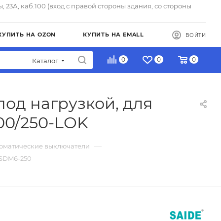
ы, 23А, каб.100 (вход с правой стороны здания, со стороны
КУПИТЬ НА OZON
КУПИТЬ НА EMALL
ВОЙТИ
0
0
0
Каталог
од нагрузкой, для
00/250-LOK
—
томатические выключатели
_SDM6-250