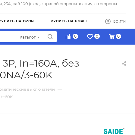
ы, 23А, каб.100 (вход с правой стороны здания, со стороны
КУПИТЬ НА OZON
КУПИТЬ НА EMALL
ВОЙТИ
0
0
0
Каталог
P, In=160A, без
60NA/3-60K
—
томатические выключатели
 t=60K