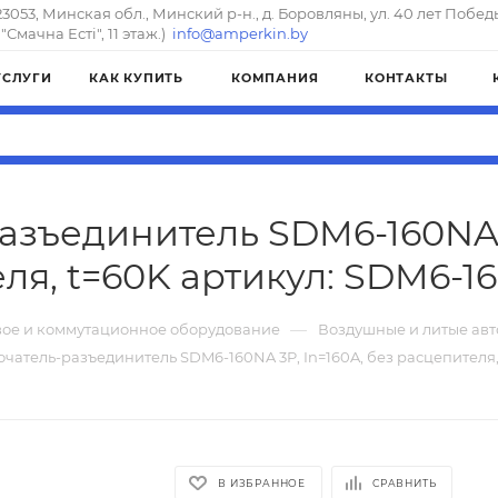
23053, Минская обл., Минский р-н., д. Боровляны, ул. 40 лет Побед
"Смачна Естi", 11 этаж.)
info@amperkin.by
УСЛУГИ
КАК КУПИТЬ
КОМПАНИЯ
КОНТАКТЫ
зъединитель SDM6-160NA 3
ля, t=60K артикул: SDM6-1
—
ое и коммутационное оборудование
Воздушные и литые ав
чатель-разъединитель SDM6-160NA 3P, In=160A, без расцепителя,
В ИЗБРАННОЕ
СРАВНИТЬ