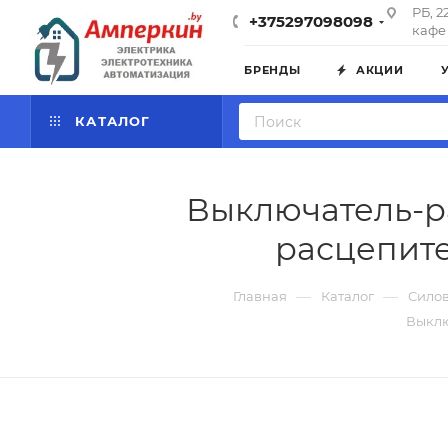
РБ, 2
+375297098098
кафе 
БРЕНДЫ
АКЦИИ
КАТАЛОГ
Выключатель-ра
расцепите
—
—
Главная
Каталог
Силов
Выклю