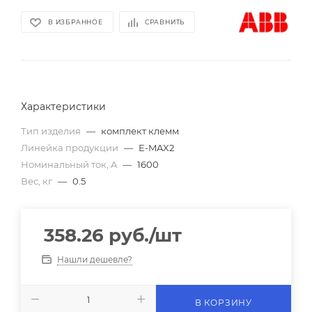
В ИЗБРАННОЕ
СРАВНИТЬ
Характеристики
Тип изделия
—
комплект клемм
Линейка продукции
—
E-MAX2
Номинальный ток, A
—
1600
Вес, кг
—
0.5
358.26
руб.
/шт
Нашли дешевле?
В КОРЗИНУ