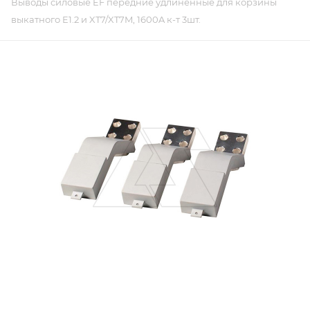
Выводы силовые EF передние удлиненные для корзины
выкатного E1.2 и XT7/XT7M, 1600A к-т 3шт.