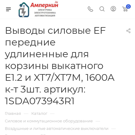
0
Выводы силовые EF
передние
удлиненные для
корзины выкатного
E1.2 и XT7/XT7M, 1600A
к-т 3шт. артикул:
1SDA073943R1
—
—
Главная
Каталог
—
Силовое и коммутационное оборудование
—
Воздушные и литые автоматические выключатели