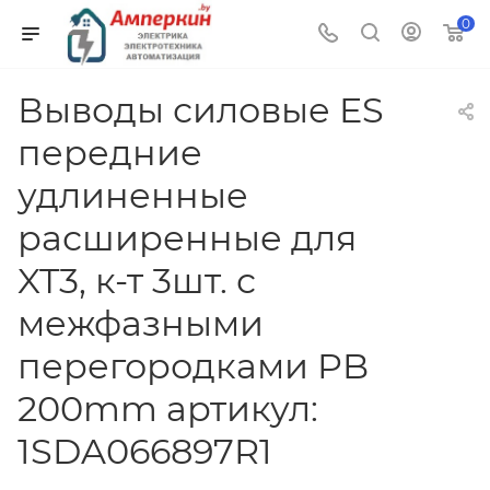
0
Выводы силовые ES
передние
удлиненные
расширенные для
XT3, к-т 3шт. с
межфазными
перегородками PB
200mm артикул:
1SDA066897R1