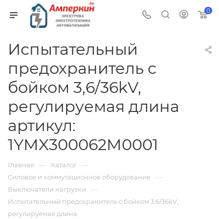
0
Испытательный
предохранитель с
бойком 3,6/36kV,
регулируемая длина
артикул:
1YMX300062M0001
—
—
Главная
Каталог
—
Силовое и коммутационное оборудование
—
Выключатели нагрузки
Испытательный предохранитель с бойком 3,6/36kV,
регулируемая длина