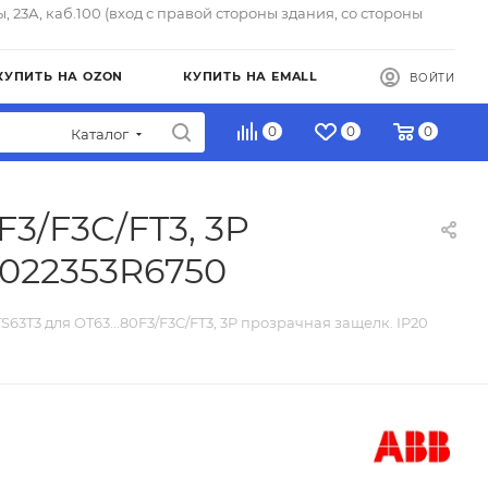
ы, 23А, каб.100 (вход с правой стороны здания, со стороны
КУПИТЬ НА OZON
КУПИТЬ НА EMALL
ВОЙТИ
0
0
0
Каталог
3/F3C/FT3, 3P
A022353R6750
3T3 для OT63...80F3/F3C/FT3, 3P прозрачная защелк. IP20