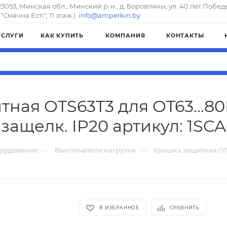
23053, Минская обл., Минский р-н., д. Боровляны, ул. 40 лет Побед
"Смачна Естi", 11 этаж.)
info@amperkin.by
УСЛУГИ
КАК КУПИТЬ
КОМПАНИЯ
КОНТАКТЫ
ная OTS63T3 для OT63...80F
защелк. IP20 артикул: 1SC
—
—
орудование
Выключатели нагрузки
Крышка защитная OTS6
В ИЗБРАННОЕ
СРАВНИТЬ