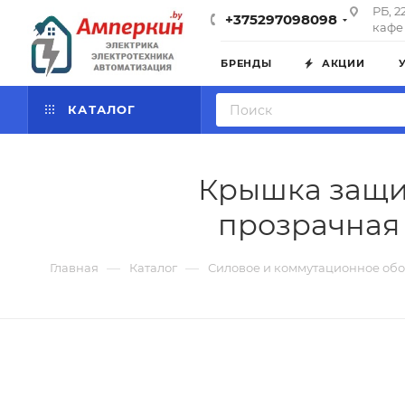
РБ, 2
+375297098098
кафе 
БРЕНДЫ
АКЦИИ
КАТАЛОГ
Крышка защит
прозрачная 
—
—
Главная
Каталог
Силовое и коммутационное об