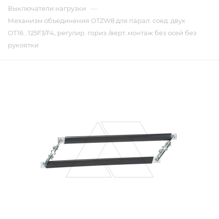
—
Выключатели нагрузки
Механизм объединения OTZW8 для парал. соед. двух
OT16...125F3/F4, регулир. гориз./верт. монтаж без осей без
рукоятки