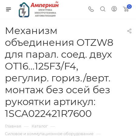
0
Механизм
объединения OTZW8
для парал. соед. двух
OT16...125F3/F4,
регулир. гориз./верт.
монтаж без осей без
рукоятки артикул:
1SCA022421R7600
—
—
Главная
Каталог
—
Силовое и коммутационное оборудование