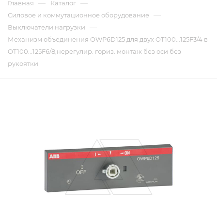
—
—
Главная
Каталог
—
Силовое и коммутационное оборудование
—
Выключатели нагрузки
Механизм объединения OWP6D125 для двух OT100...125F3/4 в
OT100...125F6/8,нерегулир. гориз. монтаж без оси без
рукоятки