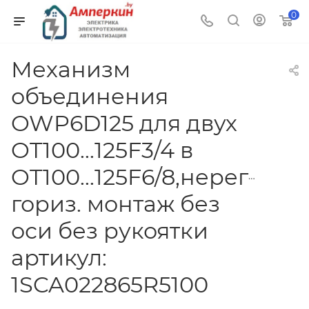
0
Механизм
объединения
OWP6D125 для двух
OT100...125F3/4 в
OT100...125F6/8,нерегулир.
гориз. монтаж без
оси без рукоятки
артикул:
1SCA022865R5100