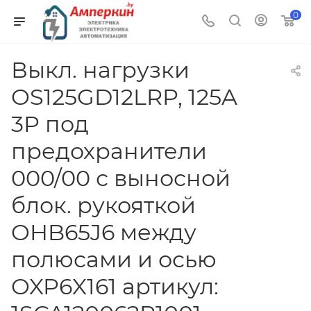
0
Выкл. нагрузки
OS125GD12LRP, 125A
3P под
предохранители
000/00 с выносной
блок. рукояткой
OHB65J6 между
полюсами и осью
OXP6X161 артикул: