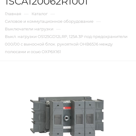
1SCA120062R1001
—
—
Главная
Каталог
—
Силовое и коммутационное оборудование
—
Выключатели нагрузки
Выкл. нагрузки OS125GD12LRP, 125A 3P под предохранители
000/00 с выносной блок. рукояткой OHB65J6 между
полюсами и осью OXP6X161